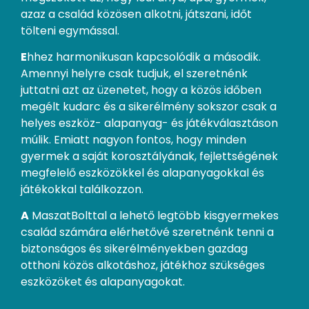
azaz a család közösen alkotni, játszani, időt
tölteni egymással.
E
hhez harmonikusan kapcsolódik a második.
Amennyi helyre csak tudjuk, el szeretnénk
juttatni azt az üzenetet, hogy a közös időben
megélt kudarc és a sikerélmény sokszor csak a
helyes eszköz- alapanyag- és játékválasztáson
múlik. Emiatt nagyon fontos, hogy minden
gyermek a saját korosztályának, fejlettségének
megfelelő eszközökkel és alapanyagokkal és
játékokkal találkozzon.
A
MaszatBolttal a lehető legtöbb kisgyermekes
család számára elérhetővé szeretnénk tenni a
biztonságos és sikerélményekben gazdag
otthoni közös alkotáshoz, játékhoz szükséges
eszközöket és alapanyagokat.