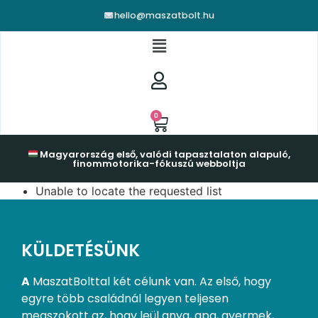
hello@maszatbolt.hu
0
Magyarország első, valódi tapasztalaton alapuló,
finommotorika-fókuszú webboltja
Unable to locate the requested list
KÜLDETÉSÜNK
A
MaszatBolttal két célunk van. Az első, hogy
egyre több családnál legyen teljesen
megszokott az, hogy leül anya, apa, gyermek,