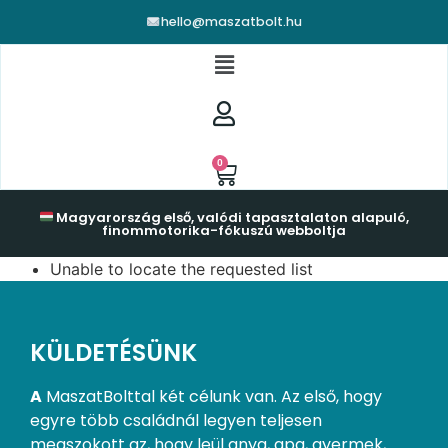
hello@maszatbolt.hu
0
Magyarország első, valódi tapasztalaton alapuló,
finommotorika-fókuszú webboltja
Unable to locate the requested list
KÜLDETÉSÜNK
A
MaszatBolttal két célunk van. Az első, hogy
egyre több családnál legyen teljesen
megszokott az, hogy leül anya, apa, gyermek,