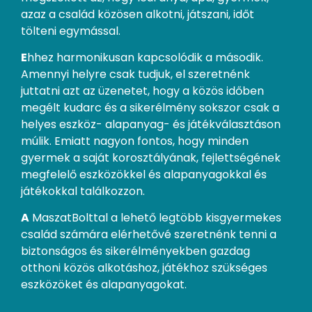
azaz a család közösen alkotni, játszani, időt
tölteni egymással.
E
hhez harmonikusan kapcsolódik a második.
Amennyi helyre csak tudjuk, el szeretnénk
juttatni azt az üzenetet, hogy a közös időben
megélt kudarc és a sikerélmény sokszor csak a
helyes eszköz- alapanyag- és játékválasztáson
múlik. Emiatt nagyon fontos, hogy minden
gyermek a saját korosztályának, fejlettségének
megfelelő eszközökkel és alapanyagokkal és
játékokkal találkozzon.
A
MaszatBolttal a lehető legtöbb kisgyermekes
család számára elérhetővé szeretnénk tenni a
biztonságos és sikerélményekben gazdag
otthoni közös alkotáshoz, játékhoz szükséges
eszközöket és alapanyagokat.