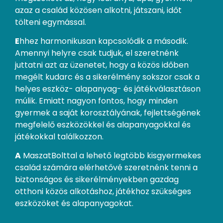
azaz a család közösen alkotni, játszani, időt
tölteni egymással.
E
hhez harmonikusan kapcsolódik a második.
Amennyi helyre csak tudjuk, el szeretnénk
juttatni azt az üzenetet, hogy a közös időben
megélt kudarc és a sikerélmény sokszor csak a
helyes eszköz- alapanyag- és játékválasztáson
múlik. Emiatt nagyon fontos, hogy minden
gyermek a saját korosztályának, fejlettségének
megfelelő eszközökkel és alapanyagokkal és
játékokkal találkozzon.
A
MaszatBolttal a lehető legtöbb kisgyermekes
család számára elérhetővé szeretnénk tenni a
biztonságos és sikerélményekben gazdag
otthoni közös alkotáshoz, játékhoz szükséges
eszközöket és alapanyagokat.