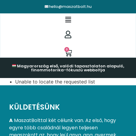
hello@maszatbolt.hu
0
Magyarország első, valódi tapasztalaton alapuló,
finommotorika-fókuszú webboltja
Unable to locate the requested list
KÜLDETÉSÜNK
A
MaszatBolttal két célunk van. Az első, hogy
egyre több családnál legyen teljesen
megszokott az, hogy leül anya, apa, gyermek,