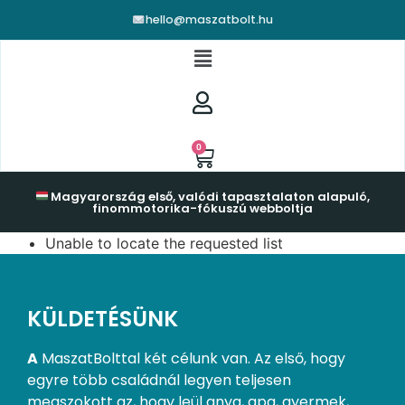
hello@maszatbolt.hu
0
Magyarország első, valódi tapasztalaton alapuló,
finommotorika-fókuszú webboltja
Unable to locate the requested list
KÜLDETÉSÜNK
A
MaszatBolttal két célunk van. Az első, hogy
egyre több családnál legyen teljesen
megszokott az, hogy leül anya, apa, gyermek,