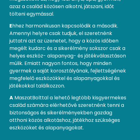
azaz a család közösen alkotni, játszani, időt
tölteni egymással.
E
hhez harmonikusan kapcsolódik a második.
Amennyi helyre csak tudjuk, el szeretnénk
juttatni azt az üzenetet, hogy a közös időben
megélt kudarc és a sikerélmény sokszor csak a
helyes eszköz- alapanyag- és játékválasztáson
múlik. Emiatt nagyon fontos, hogy minden
gyermek a saját korosztályának, fejlettségének
megfelelő eszközökkel és alapanyagokkal és
játékokkal találkozzon.
A
MaszatBolttal a lehető legtöbb kisgyermekes
család számára elérhetővé szeretnénk tenni a
biztonságos és sikerélményekben gazdag
otthoni közös alkotáshoz, játékhoz szükséges
eszközöket és alapanyagokat.